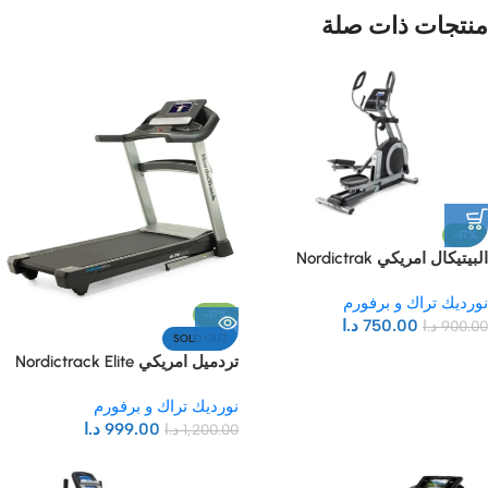
منتجات ذات صلة
-17%
البيتيكال امريكي Nordictrak
Commercial 9.9 (NTEL79820
نورديك تراك و برفورم
-17%
750.00
د.ا
900.00
د.ا
SOLD OUT
تردميل امريكي Nordictrack Elite
1000 treadmill
نورديك تراك و برفورم
999.00
د.ا
1,200.00
د.ا