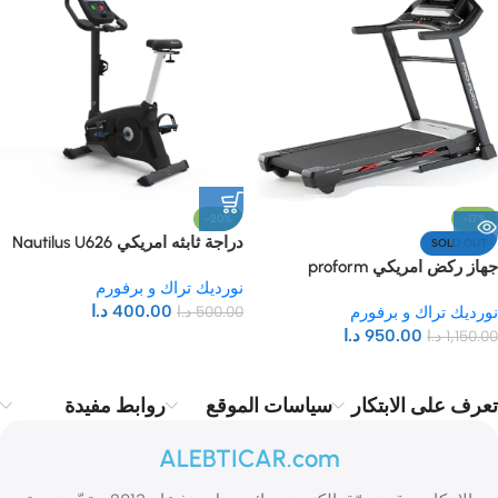
-20%
-17%
دراجة ثابثه امريكي Nautilus U626
SOLD OUT
Upright Bike
جهاز ركض امريكي proform
نورديك تراك و برفورم
carbon T10 treadmill
400.00
د.ا
نورديك تراك و برفورم
500.00
د.ا
950.00
د.ا
1,150.00
د.ا
تعرف على الابتكار
سياسات الموقع
روابط مفيدة
ALEBTICAR.com