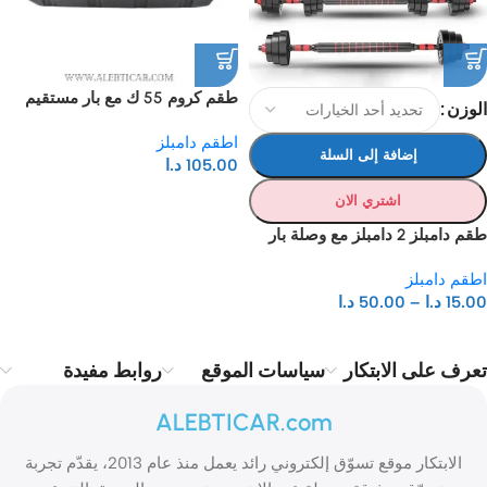
طقم كروم 55 ك مع بار مستقيم
الوزن
واعوج
اطقم دامبلز
إضافة إلى السلة
105.00
د.ا
اشتري الان
طقم دامبلز 2 دامبلز مع وصلة بار
طويل
اطقم دامبلز
15.00
د.ا
–
50.00
د.ا
تعرف على الابتكار
سياسات الموقع
روابط مفيدة
ALEBTICAR.com
الابتكار موقع تسوّق إلكتروني رائد يعمل منذ عام 2013، يقدّم تجربة