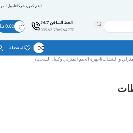
انضم كمورد
شركائنا
حول الموق
الخط الساخن 24/7
0.00
د.ا
786964770 00962
المفضلة
منزلي و البنشات
/
اجهزة الجيم المنزلي وكيبل السحب
/