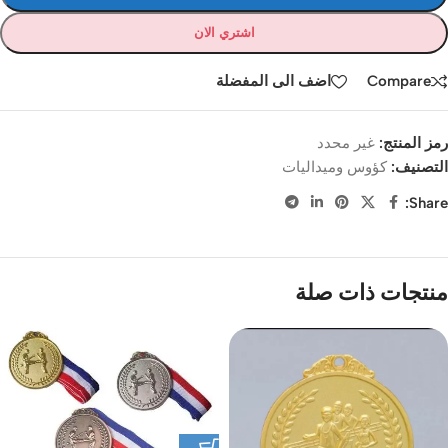
اشتري الان
Compare
اضف الى المفضلة
رمز المنتج:
غير محدد
التصنيف:
كؤوس وميداليات
Share:
منتجات ذات صلة