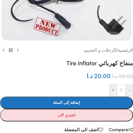
الرئيسية
/
الرحلات و التخييم
منفاخ كهربائي Tire Inflator
20.00
د.ا
25.00
د.ا
+
-
إضافة إلى السلة
اشتري الان
Compare
اضف الى المفضلة