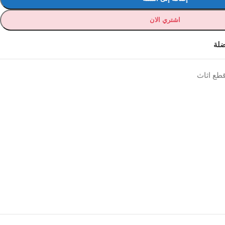
اشتري الان
ضلة
طع اثاث