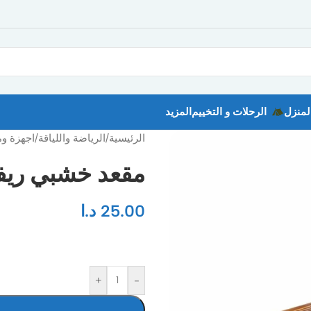
لمنزل
الرحلات و التخييم
المزيد
الرئيسية
/
الرياضة واللياقة
/
اجهزة وم
مقعد خشبي ري
25.00
د.ا
+
-