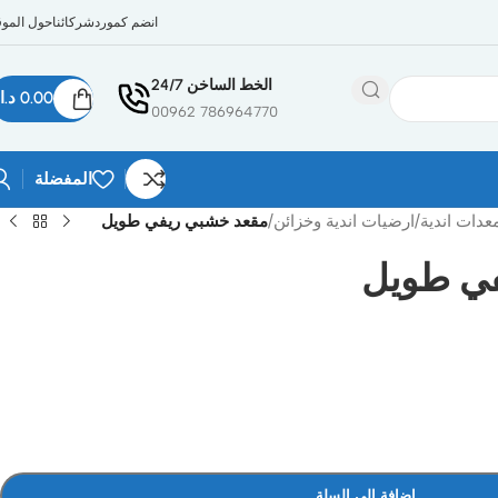
انضم كمورد
شركائنا
حول الموق
الخط الساخن 24/7
0.00
د.ا
786964770 00962
المفضلة
عدات اندية
/
ارضيات اندية وخزائن
/
مقعد خشبي ريفي طويل
في طويل
إضافة إلى السلة