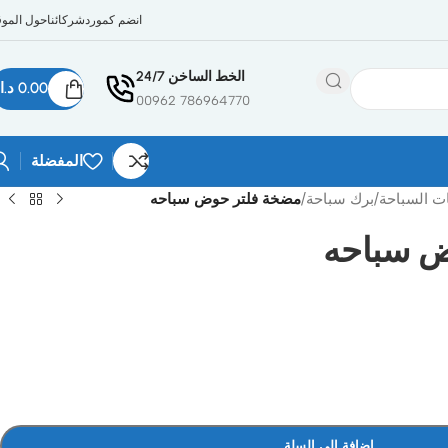
انضم كمورد
شركائنا
حول الموق
الخط الساخن 24/7
0.00
د.ا
786964770 00962
المفضلة
ت السباحة
/
برك سباحة
/
مضخة فلتر حوض سباحه
ض سباحه
إضافة إلى السلة