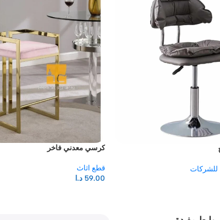
كرسي معدني فاخر
قطع اثاث
للشركات
59.00
د.ا