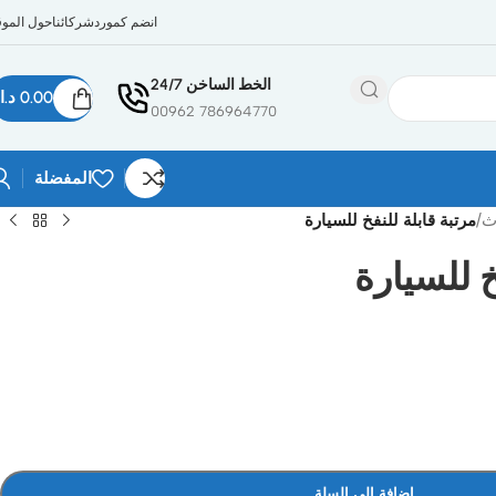
انضم كمورد
شركائنا
حول الموق
الخط الساخن 24/7
0.00
د.ا
786964770 00962
المفضلة
ث
/
مرتبة قابلة للنفخ للسيارة
خ للسيارة
إضافة إلى السلة