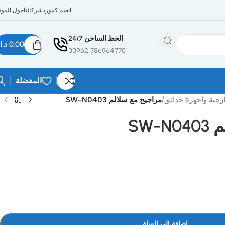
انضم كمورد
شركائنا
حول الموق
الخط الساخن 24/7
0.00
د.ا
786964770 00962
المفضلة
رجية واجهزة حدائق
/
مراجيح مع سلالم SW-N0403
SW-
إضافة إلى السلة