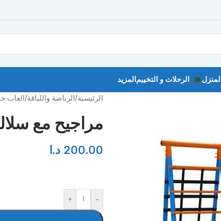
لمنزل
الرحلات و التخييم
المزيد
الرئيسية
/
الرياضة واللياقة
/
العاب خا
مراجيح مع سلالم N0403
200.00
د.ا
+
-