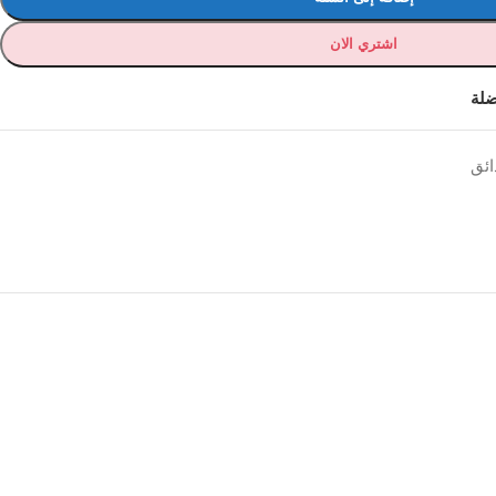
اشتري الان
ضلة
ائق