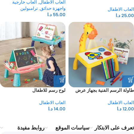
العاب الاطفال
,
العاب خارجية
for children
واجهزة حدائق
,
ترامبولين
العاب الاطفال
55.00
د.ا
25.00
د.ا
طاولة الرسم الفنية بجهاز عرض
لوح رسم للاطفال
Led للاطفال
العاب الاطفال
العاب الاطفال
12.00
د.ا
14.00
د.ا
تعرف على الابتكار
سياسات الموقع
روابط مفيدة