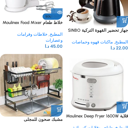
SOLD OUT
خلاط طعام Moulinex Food Mixer
450W – 2.5L
جهاز تحضير القهوة التركية SINBO
المطبخ
,
خلاطات وفرامات
وعصارات
المطبخ
,
ماكنات قهوه وحماصات
45.00
د.ا
22.00
د.ا
قلاية Moulinex Deep Fryer 1600W
مشبك صحون للمجلى
1.8L
المطبخ
,
طناجر وقلايات كهربائية