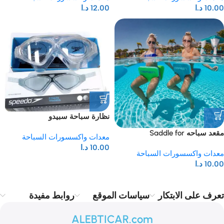
10.00
د.ا
12.00
د.ا
نظارة سباحة سبيدو
مقعد سباحه Saddle for
معدات واكسسورات السباحة
Swimming
10.00
د.ا
معدات واكسسورات السباحة
10.00
د.ا
تعرف على الابتكار
سياسات الموقع
روابط مفيدة
ALEBTICAR.com