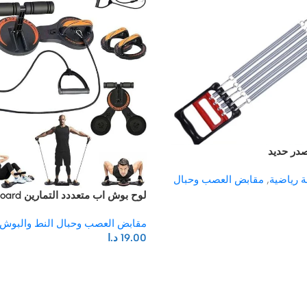
صدر حديد
 رياضية
,
مقابض العصب وحبال
لوح بوش اب متعددد التمارين Push up board
مقابض العصب وحبال النط والبوش
19.00
د.ا