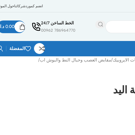
انضم كمورد
شركائنا
حول الموق
الخط الساخن 24/7
0.00
د.ا
786964770 00962
المفضلة
 الايروبيك
/
مقابض العصب وحبال النط والبوش اب
/
اليد