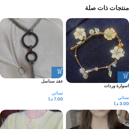
منتجات ذات صلة
عقد سناسل
اسوارة وردات
نسائي
نسائي
7.00
د.ا
3.00
د.ا