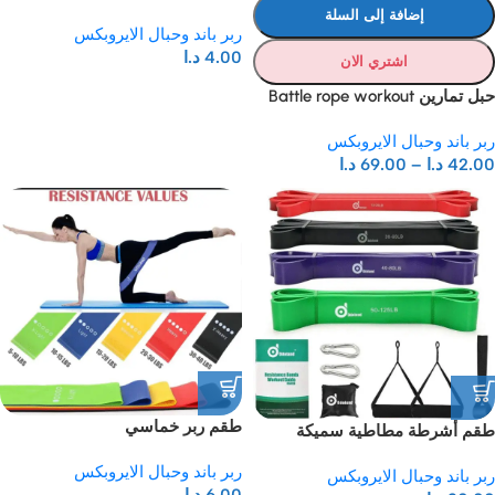
إضافة إلى السلة
ربر باند وحبال الايروبكس
4.00
د.ا
اشتري الان
حبل تمارين Battle rope workout
ربر باند وحبال الايروبكس
42.00
د.ا
–
69.00
د.ا
طقم ربر خماسي
طقم أشرطة مطاطية سميكة
Latex Loop Bands
ربر باند وحبال الايروبكس
ربر باند وحبال الايروبكس