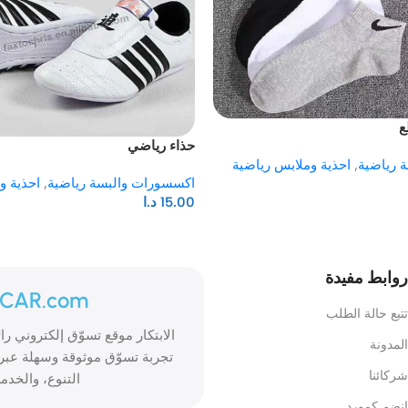
حذاء رياضي
 رياضية
,
احذية وملابس رياضية
اكسسورات والبسة رياضية
,
احذية و
15.00
د.ا
روابط مفيدة
ICAR.com
تتبع حالة الطلب
المدونة
تجربة تسوّق موثوقة وسهلة عبر 
شركائنا
التنوع، والخدمة
انضم كمورد