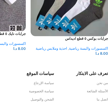
جرابات نايك ٥ قطع
جرابات بوكس ٥ قطع اديداس
اكسسورات والبسة
اكسسورات والبسة رياضية
,
احذية وملابس رياضية
8.00
د.ا
8.00
د.ا
تعرف على الابتكار
سياسات الموقع
من نحن
سياسة الإرجاع
الأسئلة الشائعة
سياسة الخصوصية
اتصل بنا
الشحن والتوصيل