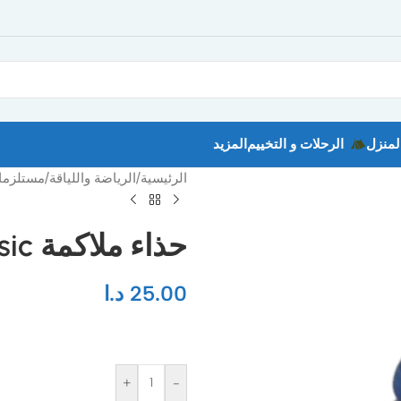
لمنزل
الرحلات و التخييم
المزيد
الرئيسية
/
الرياضة واللياقة
/
مستلزمات
حذاء ملاكمة asic
25.00
د.ا
+
-