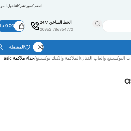
انضم كمورد
شركائنا
حول الموق
الخط الساخن 24/7
0.00
د.ا
786964770 00962
المفضلة
 البوكسينج والعاب القتال
/
الملاكمة والكيك بوكسينغ
/
حذاء ملاكمة asic