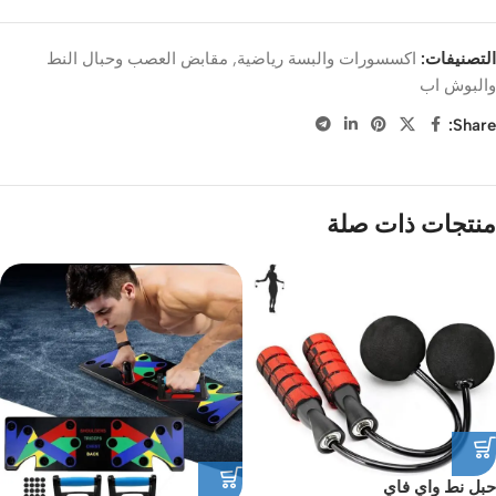
التصنيفات:
اكسسورات والبسة رياضية
,
مقابض العصب وحبال النط
والبوش اب
Share:
منتجات ذات صلة
حبل نط واي فاي