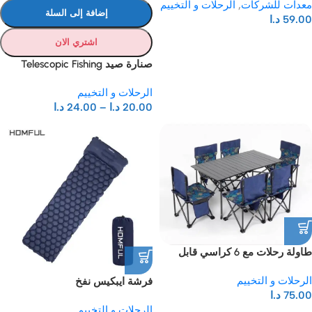
معدات للشركات
,
الرحلات و التخييم
إضافة إلى السلة
59.00
د.ا
اشتري الان
صنارة صيد Telescopic Fishing
Reel and Rod Set
الرحلات و التخييم
20.00
د.ا
–
24.00
د.ا
طاولة رحلات مع 6 كراسي قابل
للطي
الرحلات و التخييم
فرشة ايبكيس نفخ
75.00
د.ا
الرحلات و التخييم