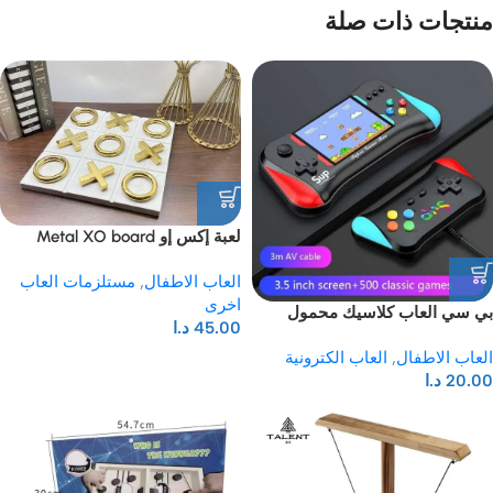
منتجات ذات صلة
لعبة إكس إو Metal XO board
العاب الاطفال
,
مستلزمات العاب
اخرى
بي سي العاب كلاسيك محمول
45.00
د.ا
Classic Handheld Video Game
العاب الاطفال
,
العاب الكترونية
20.00
د.ا