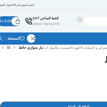
انضم كمورد
شركائنا
حول الموق
الخط الساخن 24/7
0.00
د.ا
786964770 00962
المفضلة
منزلي و البنشات
/
اجهزة السميث والبول اب
/
بار متوازي حائط
إضافة إلى السلة