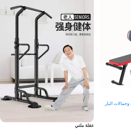
وحمالات البار
عقلة ملتي