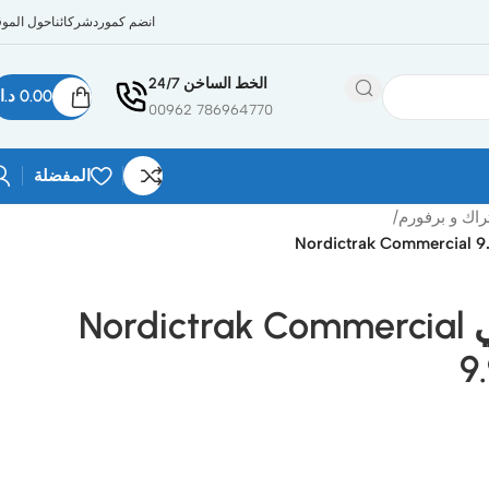
انضم كمورد
شركائنا
حول الموق
الخط الساخن 24/7
0.00
د.ا
786964770 00962
المفضلة
راك و برفورم
/
البيتيكال امريكي Nordictrak Commercial
9