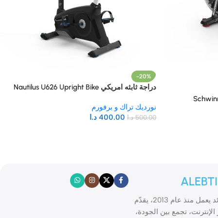
-20%
دراجة ثابثه امريكي Nautilus U626 Upright Bike
نورديك تراك و برفورم
400.00
د.ا
500.00
د.ا
ALEBT
الابتكار موقع تسوّق إلكتروني رائد يعمل منذ عام 2013، يقدّم
الإنترنت، تجمع بين الجودة،