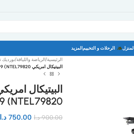
لمنزل
الرحلات و التخييم
المزيد
الرئيسية
/
الرياضة واللياقة
/
نورديك ت
البيتيكال امريكي Nordictrak Commercial 9.9 (NTEL79820
.9 (NTEL79820
750.00
د.ا
900.00
د.ا