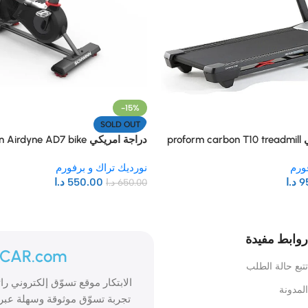
-15%
SOLD OUT
pro
دراجة امريكي Schwinn Airdyne AD7 bike
ورم
نورديك تراك و برفورم
9
د.ا
550.00
د.ا
650.00
د.ا
روابط مفيدة
ICAR.com
تتبع حالة الطلب
المدونة
تجربة تسوّق موثوقة وسهلة عبر 