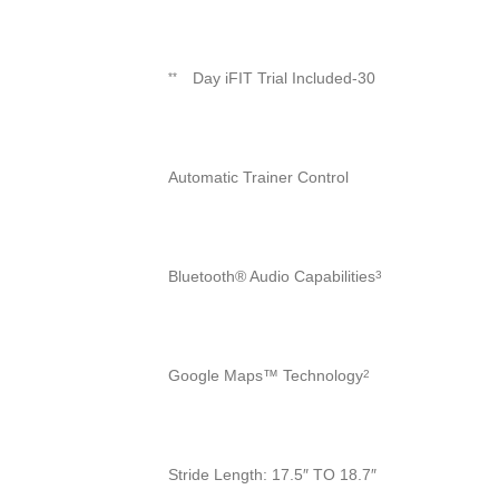
30-Day iFIT Trial Included
**
Automatic Trainer Control
Bluetooth® Audio Capabilities
3
Google Maps™ Technology
2
Stride Length: 17.5″ TO 18.7″