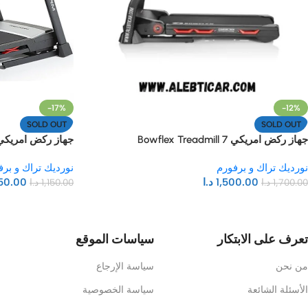
-17%
-12%
SOLD OUT
SOLD OUT
جهاز ركض امريكي Bowflex Treadmill 7
جهاز ركض امريكي form carbon T10 treadmill
نورديك تراك و برفورم
نورديك تراك و برف
1,500.00
د.ا
50.00
1,700.00
د.ا
1,150.00
د.ا
تعرف على الابتكار
سياسات الموقع
من نحن
سياسة الإرجاع
الأسئلة الشائعة
سياسة الخصوصية