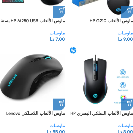
ماوس الألعاب HP G210
ماوس الألعاب HP M280 USB بستة
مصابيح LED، فائق السرعة، معدل
ماوسات
ماوسات
إطارات يصل إلى 64000 نقطة في
9.00
د.ا
7.00
د.ا
البوصة، معدل إطارات 3000،
متوافق مع أجهزة الكمبيوتر
الشخصية والمحمولة، وأنظمة ماك
وويندوز – أسود
ماوس الألعاب السلكي البصري HP
ماوس الألعاب اللاسلكي Lenovo
M200 ذو الأداء الأمثل، قابل للتعديل
Legion M600 RGB – دقة 16000
ماوسات
ماوسات
بدقة 800، 1200، 1600، و2400
نقطة في البوصة، 9 أزرار قابلة
8.00
د.ا
55.00
د.ا
نقطة في البوصة، مزود بـ 6 أزرار
للبرمجة، عمر بطارية يصل إلى 200