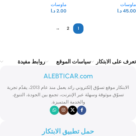
ماوسات
ماوسات
مريحة بزاوية 45 درجة، مناسب لليد
45.00
د.ا
2.00
د.ا
اليمنى، أزرار قابلة للبرمجة –
مستقبل USB بتردد 2.4 جيجاهرتز،
عمر بطارية يصل إلى 12 شهرًا
→
2
1
(رمادي عاصف)
Read more
تعرف على الابتكار
سياسات الموقع
روابط مفيدة
ALEBTICAR.com
الابتكار موقع تسوّق إلكتروني رائد يعمل منذ عام 2013، يقدّم تجربة
تسوّق موثوقة وسهلة عبر الإنترنت، تجمع بين الجودة، التنوع،
والخدمة المتميزة.
حمل تطبيق الابتكار