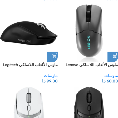
وكابل بطول 1.8 متر، مناسب
ساعة، متانة تصل إلى 50 مليون
للاستخدام المكتبي والألعاب وأجهزة
نقرة – ماوس كمبيوتر مناسب
الكمبيوتر المحمولة.
للاستخدام باليدين (أسود)
ماوس الألعاب اللاسلكي Lenovo
ماوس الألعاب اللاسلكي Logitech
G PRO X SUPERLIGHT 2 SE،
Legion M600s RGB – 19000
ماوسات
ماوسات
نقطة في البوصة، 6 أزرار قابلة
بدقة 44000 نقطة في البوصة،
60.00
د.ا
99.00
د.ا
للبرمجة، عمر بطارية يصل إلى 70
وسرعة 888 بوصة في الثانية،
ساعة، اتصال ثلاثي الأوضاع (2.4
وتسارع أقصى 88 جي، وتقنية أزرار
جيجاهرتز، بلوتوث، سلكي)، (رمادي
LIGHTFORCE، و5 أزرار، ومستشعر
حديدي)
HERO 2، باللون الأسود.