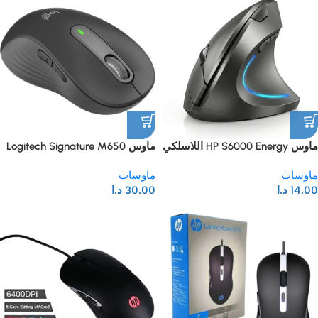
ماوس HP S6000 Energy اللاسلكي
ماوس Logitech Signature M650
العمودي المريح، لاسلكي بتردد 2.4
L اللاسلكي لليد اليسرى
ماوسات
ماوسات
جيجاهرتز، مزود بمستشعر بصري
14.00
د.ا
30.00
د.ا
عالي الدقة، تصميم بستة أزرار،
سرعة قابلة للتعديل، راحة احترافية
لأنظمة التشغيل Windows و
macOS