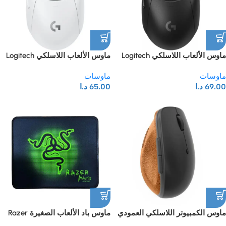
ماوس الألعاب اللاسلكي Logitech
ماوس الألعاب اللاسلكي Logitech
G309 Lightspeed
G309 Lightspeed، خفيف الوزن،
ماوسات
ماوسات
مزود بمفاتيح LIGHTFORCE
69.00
د.ا
65.00
د.ا
الهجينة، ومستشعر Hero 25K، وزنه
86 غرامًا، وعمر بطاريته أكثر من
300 ساعة مع بطارية AA، و6 أزرار
قابلة للبرمجة، متوافق مع أجهزة
الكمبيوتر الشخصية وأجهزة Mac –
أبيض
ماوس الكمبيوتر اللاسلكي العمودي
ماوس باد الألعاب الصغيرة Razer
لينوفو جو – صديق للبيئة، قبضة
Quick Pad، مقاس 25 × 30 سم