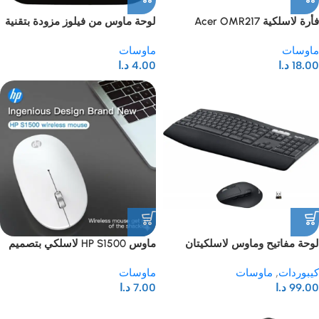
فأرة لاسلكية Acer OMR217
لوحة ماوس من فيلوز مزودة بتقنية
مايكروبان® المضادة للبكتيريا،
ماوسات
ماوسات
وقاعدة مانعة للانزلاق، 9 × 8، أسود
18.00
د.ا
4.00
د.ا
لوحة مفاتيح وماوس لاسلكيتان
ماوس HP S1500 لاسلكي بتصميم
Logitech MK850 عالية الأداء
مريح ودقة 1600 نقطة في البوصة،
كيبوردات
,
ماوسات
ماوسات
مزود بخاصية السكون التلقائي
99.00
د.ا
7.00
د.ا
الذكي – أبيض