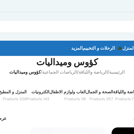
لمنزل
الرحلات و التخييم
المزيد
كؤوس وميداليات
الرئيسية
/
الرياضة واللياقة
/
الرياضات الجماعية
/
كؤوس وميداليات
اضة واللياقة
الصحة و الجمال
العاب ولوازم الاطفال
الكترونيات
المنزل و المطبخ
328 Products
143 Products
118 Products
357 Products
1٬6
عر