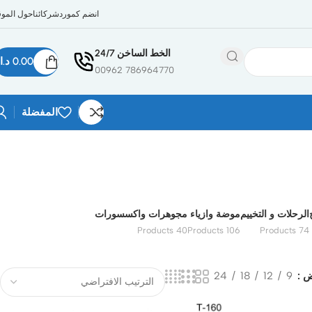
انضم كمورد
شركائنا
حول الموق
الخط الساخن 24/7
0.00
د.ا
786964770 00962
المفضلة
الرحلات و التخييم
موضة وازياء
مجوهرات واكسسورات
40 Products
106 Products
74 Products
ض
9
12
18
24