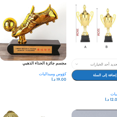
مجسم جائزة الحذاء الذهبي
كؤوس وميداليات
إضافة إلى السلة
19.00
د.ا
يات
12.
د.ا