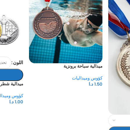
اللون
ميدالية سباحة برونزية
كؤوس وميداليات
ميدالية شطرن
1.50
د.ا
كؤوس وميدال
1.00
د.ا