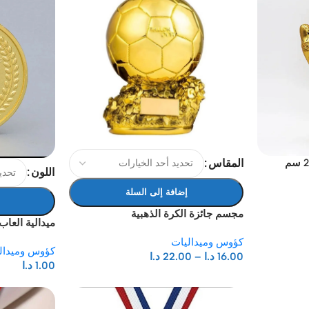
المقاس
اللون
إضافة إلى السلة
مجسم جائزة الكرة الذهبية
ميدالية العا
كؤوس وميداليات
كؤوس وميدال
16.00
د.ا
–
22.00
د.ا
1.00
د.ا