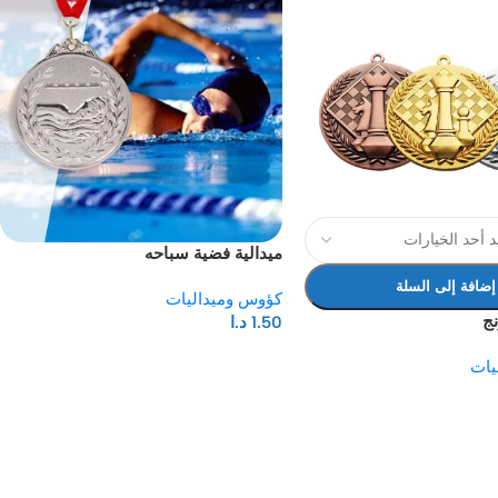
ميدالية فضية سباحه
إضافة إلى السلة
كؤوس وميداليات
ج
1.50
د.ا
يات