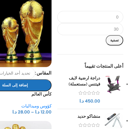
تصفية
أعلى المنتجات تقييماً
المقاس
دراجة ارضية لايف
فيتنس (مستعملة)
إضافة إلى السلة
كأس العالم
450.00
د.ا
كؤوس وميداليات
12.00
د.ا
–
28.00
د.ا
منشاكو حديد