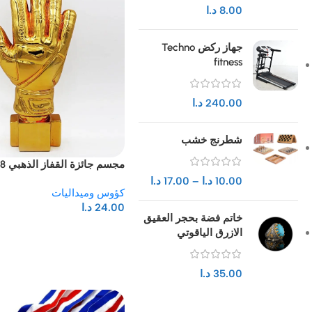
8.00
د.ا
جهاز ركض Techno
fitness
240.00
د.ا
شطرنج خشب
مجسم جائزة القفاز الذهبي 28 سم
10.00
د.ا
–
17.00
د.ا
كؤوس وميداليات
24.00
د.ا
خاتم فضة بحجر العقيق
الازرق الياقوتي
35.00
د.ا