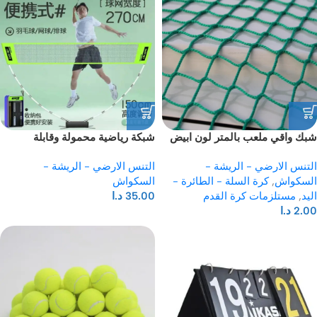
شبك واقي ملعب بالمتر لون ابيض
شبكة رياضية محمولة وقابلة
حجم الفتحة 12*12 CM
للتعديل مناسبة لكرة الريشة
التنس الارضي - الريشة -
التنس الارضي - الريشة -
(البادمنتون)
السكواش
,
كرة السلة - الطائرة -
السكواش
اليد
,
مستلزمات كرة القدم
35.00
د.ا
2.00
د.ا