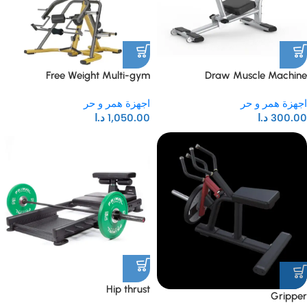
Free Weight Multi-gym
Draw Muscle Machine
اجهزة همر و حر
اجهزة همر و حر
300.00
د.ا
1,050.00
د.ا
Hip thrust
Gripper