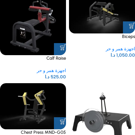
Biceps
اجهزة همر و حر
1,050.00
د.ا
Calf Raise
اجهزة همر و حر
525.00
د.ا
Chest Press MND-G05