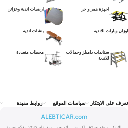
اجهزة همر و حر
ارضيات اندية وخزائن
اوزان وبارات للاندية
بنشات اندية
ستاندات دامبلز وحمالات
محطات متعددة
للاندية
Read more
تعرف على الابتكار
سياسات الموقع
روابط مفيدة
ALEBTICAR.com
الابتكار موقع تسوّق إلكتروني رائد يعمل منذ عام 2013، يقدّم تجربة