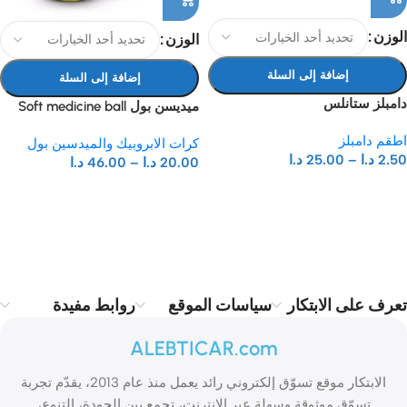
الوزن
الوزن
إضافة إلى السلة
إضافة إلى السلة
دامبلز ستانلس
ميديسن بول Soft medicine ball
اطقم دامبلز
كرات الابروبيك والميدسين بول
2.50
د.ا
–
25.00
د.ا
20.00
د.ا
–
46.00
د.ا
Read more
تعرف على الابتكار
سياسات الموقع
روابط مفيدة
ALEBTICAR.com
الابتكار موقع تسوّق إلكتروني رائد يعمل منذ عام 2013، يقدّم تجربة
تسوّق موثوقة وسهلة عبر الإنترنت، تجمع بين الجودة، التنوع،