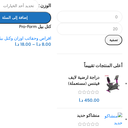
الوزن
إضافة إلى السلة
كتل بيل Pro-Form
اقراص وحقائب اوزان وكتل بي
تصفية
8.00
د.ا
–
18.00
د.ا
أعلى المنتجات تقييماً
دراجة ارضية لايف
فيتنس (مستعملة)
450.00
د.ا
منشاكو حديد