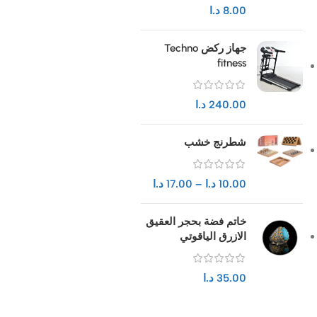
8.00
د.ا
جهاز ركض Techno
fitness
240.00
د.ا
شطرنج خشب
10.00
د.ا
–
17.00
د.ا
خاتم فضة بحجر العقيق
الازرق الياقوتي
35.00
د.ا