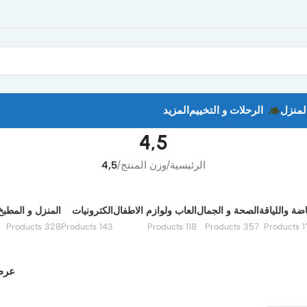
لمنزل
الرحلات و التخييم
المزيد
4,5
الرئيسية
/
وزن المنتج
/
4,5
اضة واللياقة
الصحة و الجمال
العاب ولوازم الاطفال
الكترونيات
المنزل و المطبخ
328 Products
143 Products
118 Products
357 Products
1٬6
عر