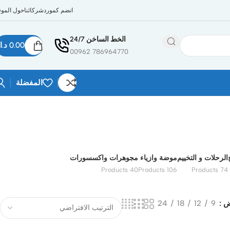
انضم كمورد
شركائنا
حول الموق
الخط الساخن 24/7
0.00
د.ا
786964770 00962
المفضلة
الرحلات و التخييم
موضة وازياء
مجوهرات واكسسورات
40 Products
106 Products
74 Products
ض
9
12
18
24